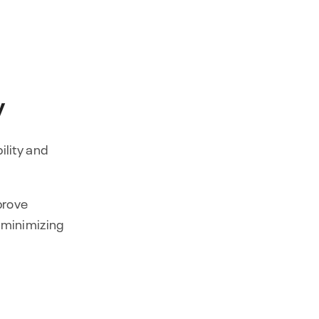
y
ility and
prove
d minimizing