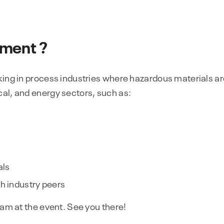
ement ?
rking in process industries where hazardous materials a
cal, and energy sectors, such as:
als
th industry peers
eam at the event. See you there!