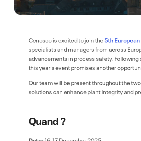
Cenosco is excited to join the
5th European 
specialists and managers from across Europe
advancements in process safety. Following 
this year’s event promises another opportuni
Our team will be present throughout the two
solutions can enhance plant integrity and 
Quand ?
Date:
16-17 December 2025