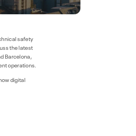
chnical safety
uss the latest
nd Barcelona,
ent operations.
 how digital