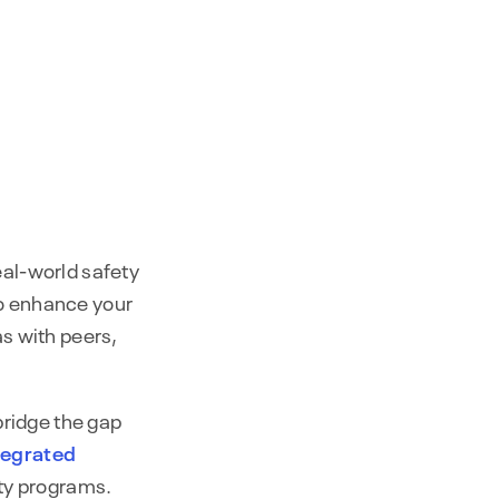
eal-world safety
to enhance your
as with peers,
bridge the gap
tegrated
ety programs.