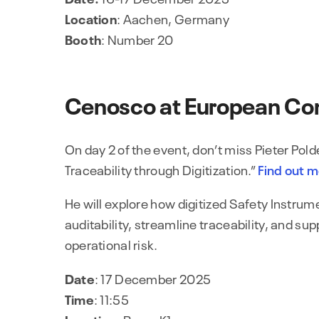
Location
: Aachen, Germany
Booth
: Number 20
Cenosco at European Con
On day 2 of the event, don’t miss Pieter Pold
Traceability through Digitization.”
Find out 
He will explore how digitized Safety Instr
auditability, streamline traceability, and s
operational risk.
Date
: 17 December 2025
Time
: 11:55
Location
: Room K1