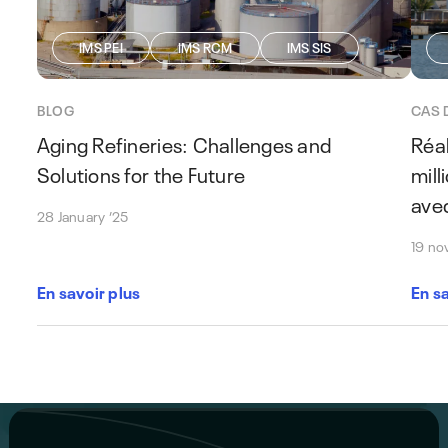
IMS PEI
IMS RCM
IMS SIS
BLOG
CAS 
Aging Refineries: Challenges and
Réa
Solutions for the Future
mill
avec
28 January ’25
19 no
En savoir plus
En s