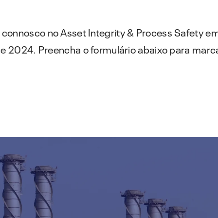
minimize o desperdício
preventive maintenance strategy.
IMS PLSS
Sistemas de condutas e submarinos
connosco no Asset Integrity & Process Safety em 
 de 2024. Preencha o formulário abaixo para mar