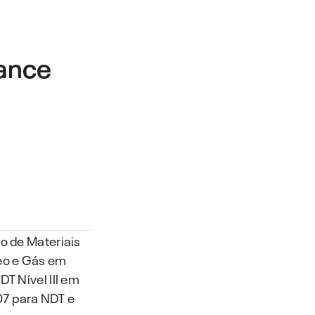
iance
o de Materiais
leo e Gás em
T Nível III em
07 para NDT e