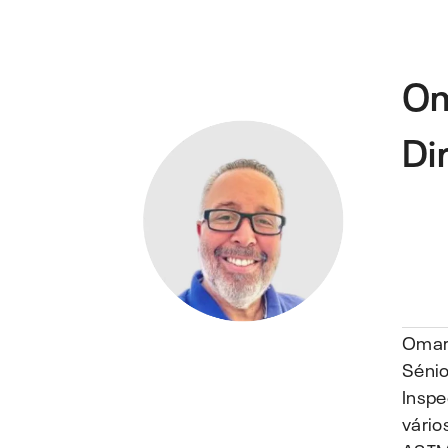
Om
Di
Omar 
Sénio
Inspe
vário