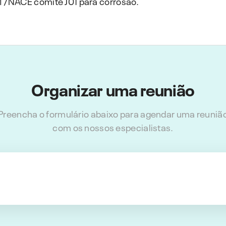
/NACE comité J01 para corrosão.
Organizar uma reunião
Preencha o formulário abaixo para agendar uma reuniã
com os nossos especialistas.