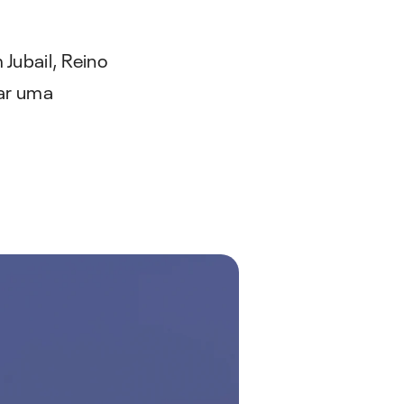
performance.
Hydrocor
Software de previsão de corrosão
Jubail, Reino
car uma