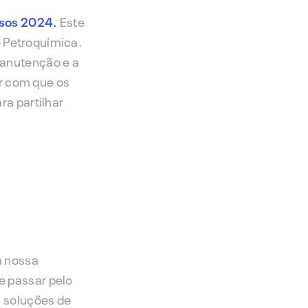
ssos 2024.
Este
e Petroquímica.
manutenção e a
er com que os
ra partilhar
a nossa
e passar pelo
m soluções de