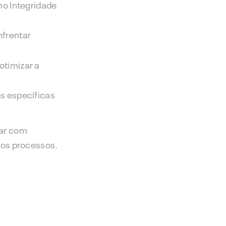
mo Integridade
nfrentar
otimizar a
s específicas
tar com
dos processos.