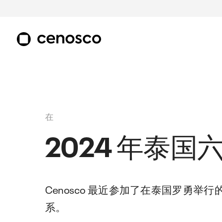
IMS 套装
其他服务
下载
更多信息
联系我们
我们是谁
关于 IMS 套件
客户支持
业务案例：Tüpraş
通讯
Request a calculator
客户支持
在
一套完整的工具，用于管理资产的完整
已经是客户？从这里开始
安全性和可靠性
订阅我们的通讯
Can't find what you're looking for? Send
已经是客户？从这里开始
2024 年泰
性、可靠性、功能安全性和合规性--全部
us a message and let us know!
集中在一个易于使用的云平台中。
合作伙伴网络
业务案例：不结盟运动
IMS 软件套件
联系我们
加入我们的全球合作伙伴社区
易于审计
进一步了解我们的软件解决方案
有问题？请联系我们！
Cenosco 最近参加了在泰国罗勇举行的 
系。