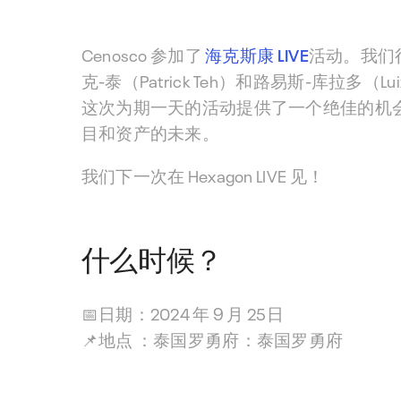
Cenosco 参加了
海克斯康 LIVE
活动。我们
克-泰（Patrick Teh）和路易斯-库拉
这次为期一天的活动提供了一个绝佳的机
目和资产的未来。
我们下一次在 Hexagon LIVE 见！
什么时候？
📅
日期：
2024 年 9 月 25
日
📌
地点
：
泰国罗勇府：泰国罗勇府