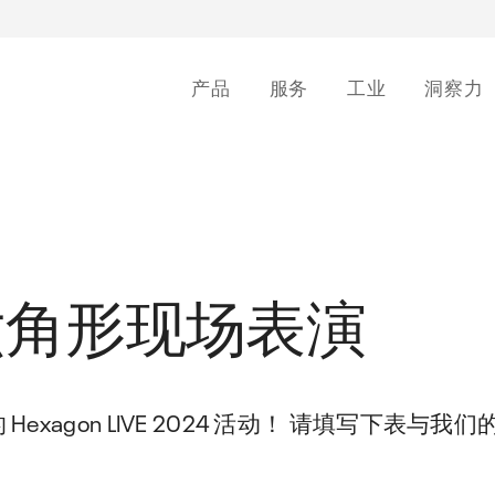
产品
服务
工业
洞察力
产品
服务
工业
洞察力
CALCULATORS
关于我们
服务概述
行业概览
洞察概述
Corrosion Rate Calculator
关于我们
IMS PEI
查看我们的所有博客、网络研讨会及更
Calculate the corrosion rate of your
查看我们的所有生命周期服务
我们与所有重资产行业合作
打造安全智能的环境
压力设备的完整性
国六角形现场表演
多内容
pressure equipment.
数据管理
石油和天然气
职业生涯
IMS RCM
博客
Next Inspection Date Calculator
灵活的托管选项
加入使用 IMS 的其他行业领导者行列
加入我们，发挥影响
以可靠性为中心的维护
Calculate your equipment’s next
了解有关资产完整性管理的更多信息
inspection date
集成
纸浆和纸张
合作伙伴网络
IMS SIS
Hexagon LIVE 2024 活动！ 请填写下表与
网络研讨会
与其他应用程序顺利共享数据
最大限度地提高资产产出，减少浪费
全球合作伙伴社区
安全仪表系统
MEI Calculator
按需观看我们的网络研讨会
Calculate cost-efficiency for your