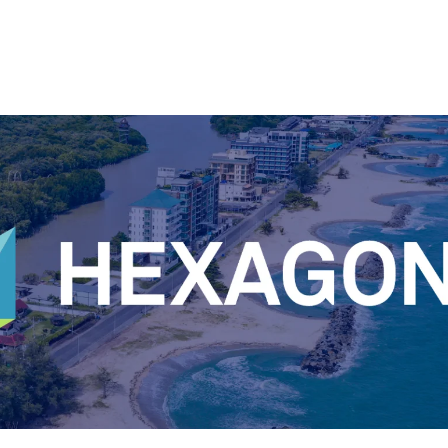
IMS PLSS
preventive maintenance strategy.
管道和海底系统