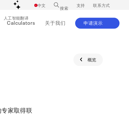
中文
支持
联系方式
搜索
人工智能翻译
Calculators
关于我们
申请演示
与我们联系
概览
实施和数据迁移
化学品
业务案例
Pipeline Remaining Life Calculator
LinkedIn
IMS FCM
Predict when pipeline wall thickness
让软件属于你
防止意外停机
了解我们如何帮助全球客户
了解我们的最新动态
法兰连接管理
reaches minimum safe levels.
塞诺斯科学院
可再生能源
新闻与活动
Instagram
IMS 土木工程
Remaining Corrosion Allowance Calculator
深入的 IMS 电子学习计划
延长资产寿命
我们见面吧
了解我们的企业文化
管理土建结构
Calculate the corrosion allowance for
pressure equipment.
支持服务
Mining Industry
在 Facebook 上
IMS4Field
我们的专家取得联
个性化支持
Optimized to Fit the Mining Industry
了解我们的最新动态
用于现场任务的专用轻型 IMS
PFD and SIL Calculator
Estimate risk reduction and safety