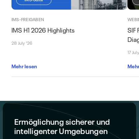
IMS-FREIGABEN
WEBI
IMS H1 2026 Highlights
SIF 
Dia
28 July '26
17 Jul
Mehr lesen
Mehr
Ermöglichung sicherer und
intelligenter Umgebungen